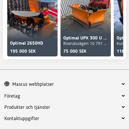
Optimal UPX 300 U plog i nyskick
Roxnäsvägen 10 791 44 Falun
Kungä
Optimal 2650HD
195 000 SEK
75 000 SEK
118 0
Mascus webbplatser
Företag
Produkter och tjänster
Kontaktuppgifter