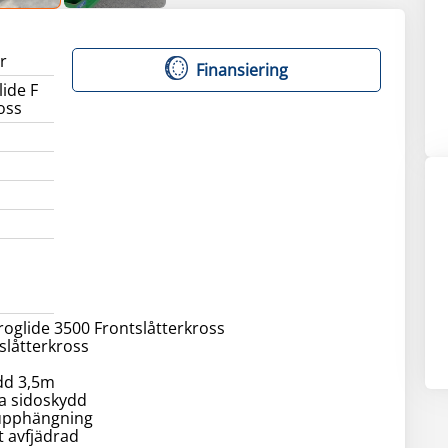
r
Finansiering
ide F
oss
oglide 3500 Frontslåtterkross
 slåtterkross
dd 3,5m
a sidoskydd
upphängning
t avfjädrad