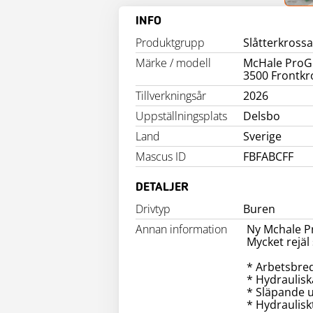
INFO
Produktgrupp
Slåtterkrossa
Märke / modell
McHale ProGl
3500 Frontkr
Tillverkningsår
2026
Uppställningsplats
Delsbo
Land
Sverige
Mascus ID
FBFABCFF
DETALJER
Drivtyp
Buren
Annan information
Ny Mchale Pr
Mycket rejäl
* Arbetsbre
* Hydraulisk
* Släpande 
* Hydraulisk