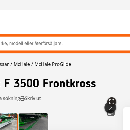
ossar
McHale
McHale ProGlide
e F 3500 Frontkross
a sökning
Skriv ut
2