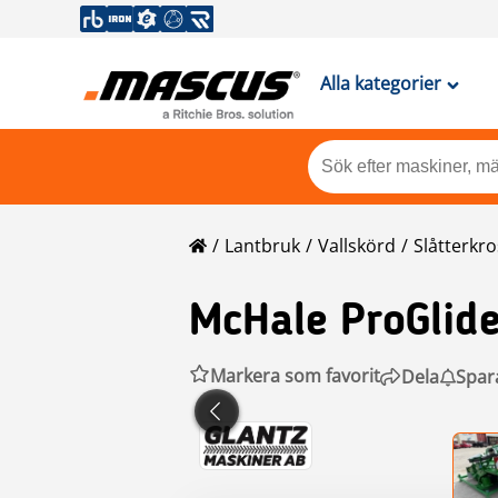
Alla kategorier
Lantbruk
Vallskörd
Slåtterkr
McHale
ProGlid
Markera som favorit
Dela
Spar