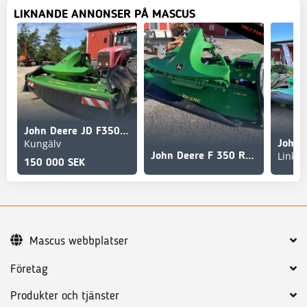
LIKNANDE ANNONSER PÅ MASCUS
John Deere JD F350R FRONTSLÅTTERKROSS
Kungälv
Linkö
John Deere F 350 R Dismantled: only spare parts
150 000 SEK
Mascus webbplatser
Företag
Produkter och tjänster