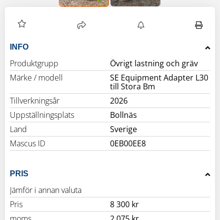
INFO
Produktgrupp
Övrigt lastning och gräv
Märke / modell
SE Equipment Adapter L30
till Stora Bm
Tillverkningsår
2026
Uppställningsplats
Bollnäs
Land
Sverige
Mascus ID
0EB00EE8
PRIS
Jämför i annan valuta
Pris
8 300 kr
moms
2 075 kr