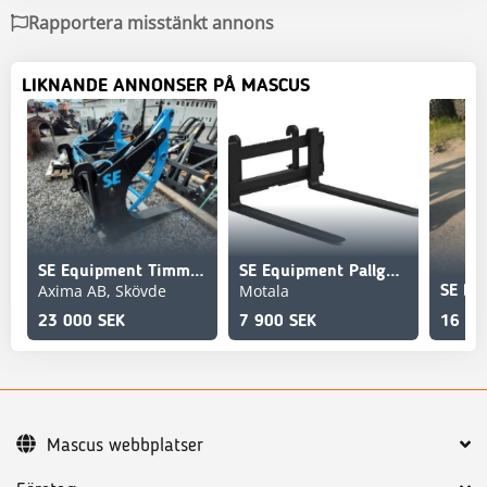
Rapportera misstänkt annons
LIKNANDE ANNONSER PÅ MASCUS
SE Equipment Timmergrip St BM
SE Equipment Pallgaffel
Axima AB, Skövde
Motala
23 000 SEK
7 900 SEK
16 90
Mascus webbplatser