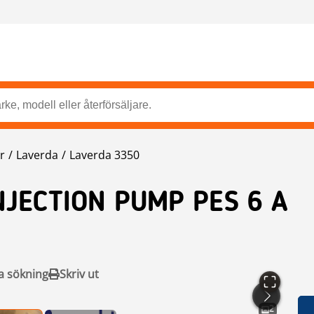
r
Laverda
Laverda 3350
NJECTION PUMP PES 6 A
a sökning
Skriv ut
2