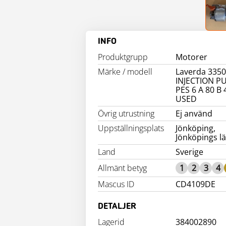
INFO
Produktgrupp
Motorer
Märke / modell
Laverda 335
INJECTION P
PES 6 A 80 B 
USED
Övrig utrustning
Ej använd
Uppställningsplats
Jönköping,
Jönköpings l
Land
Sverige
Allmänt betyg
1
2
3
4
Mascus ID
CD4109DE
DETALJER
Lagerid
384002890