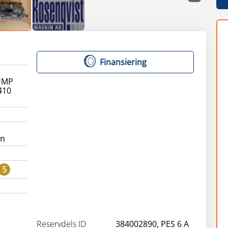
Finansiering
0
UMP
410
än
5
Reservdels ID
384002890, PES 6 A