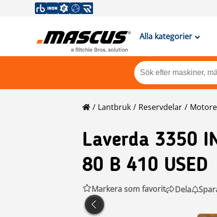
Alla kategorier
Lantbruk
Reservdelar
Motore
Laverda
3350 I
80 B 410 USED
Markera som favorit
Dela
Spar