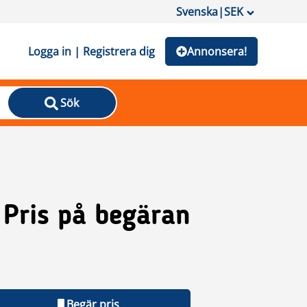
Svenska
|
SEK
Logga in | Registrera dig
Annonsera!
Sök
Pris på begäran
Begär pris