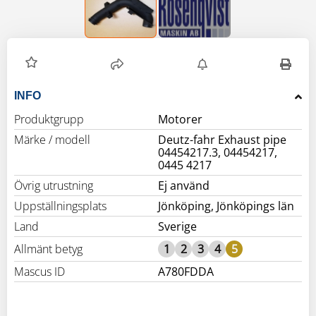
INFO
Produktgrupp
Motorer
Märke / modell
Deutz-fahr Exhaust pipe
04454217.3, 04454217,
0445 4217
Övrig utrustning
Ej använd
Uppställningsplats
Jönköping, Jönköpings län
Land
Sverige
Allmänt betyg
1
2
3
4
5
Mascus ID
A780FDDA