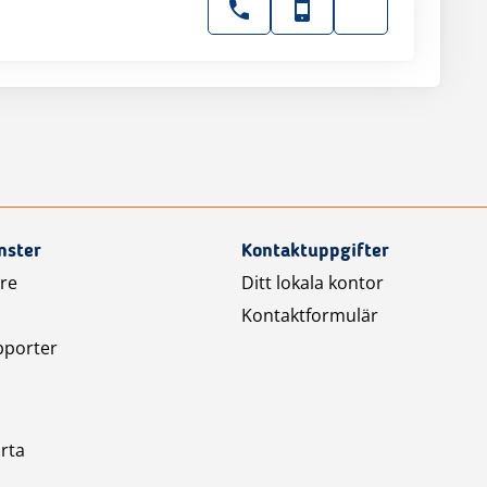
nster
Kontaktuppgifter
are
Ditt lokala kontor
Kontaktformulär
pporter
arta