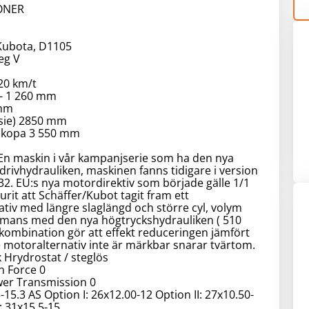
IONER
 Kubota, D1105
eg V
20 km/t
 - 1 260 mm
 mm
sie) 2850 mm
skopa 3 550 mm
En maskin i vår kampanjserie som ha den nya
rivhydrauliken, maskinen fanns tidigare i version
2. EU:s nya motordirektiv som började gälle 1/1
urit att Schäffer/Kubot tagit fram ett
tiv med längre slaglängd och större cyl, volym
sammans med den nya högtryckshydrauliken ( 510
kombination gör att effekt reduceringen jämfört
 motoralternativ inte är märkbar snarar tvärtom.
 Hrydrostat / steglös
n Force 0
wer Transmission 0
-15.3 AS Option I: 26x12.00-12 Option II: 27x10.50-
I: 31x15,5-15