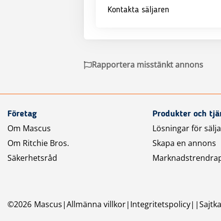
Kontakta säljaren
Rapportera misstänkt annons
Företag
Produkter och tjä
Om Mascus
Lösningar för sälj
Om Ritchie Bros.
Skapa en annons
Säkerhetsråd
Marknadstrendra
©
2026
Mascus
Allmänna villkor
Integritetspolicy
Sajtk