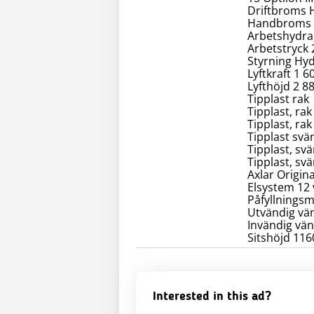
Driftbroms 
Handbroms
Arbetshydrau
Arbetstryck 
Styrning Hyd
Lyftkraft 1 6
Lyfthöjd 2 
Tipplast rak
Tipplast, rak
Tipplast, rak
Tipplast svä
Tipplast, svä
Tipplast, sv
Axlar Origina
Elsystem 12 
Påfyllningsm
Utvändig vä
Invändig vä
Sitshöjd 11
Interested in this ad?