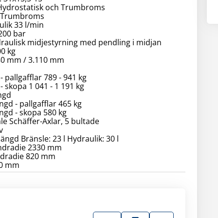
Hydrostatisk och Trumbroms
 Trumbroms
lik 33 l/min
200 bar
raulisk midjestyrning med pendling i midjan
00 kg
880 mm / 3.110 mm
 - pallgafflar 789 - 941 kg
 - skopa 1 041 - 1 191 kg
ngd
ngd - pallgafflar 465 kg
ängd - skopa 580 kg
le Schäffer-Axlar, 5 bultade
v
ängd Bränsle: 23 l Hydraulik: 30 l
ndradie 2330 mm
ndradie 820 mm
60 mm