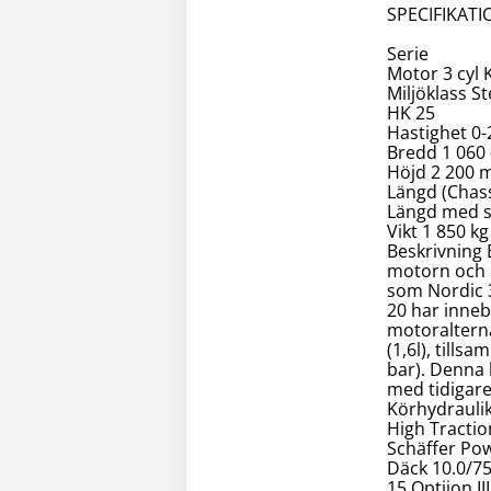
SPECIFIKAT
Serie
Motor 3 cyl
Miljöklass St
HK 25
Hastighet 0-
Bredd 1 060
Höjd 2 200
Längd (Chas
Längd med 
Vikt 1 850 kg
Beskrivning 
motorn och d
som Nordic 3
20 har inneb
motoralterna
(1,6l), till
bar). Denna 
med tidigare
Körhydraulik
High Tractio
Schäffer Po
Däck 10.0/75
15 Optiion II