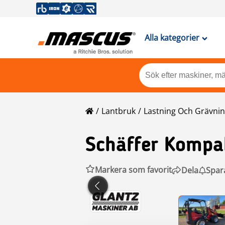
Alla kategorier
Lantbruk
Lastning Och Grävni
Schäffer
Kompak
Markera som favorit
Dela
Spar