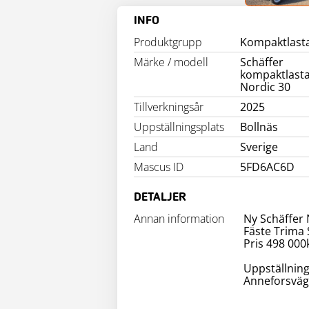
INFO
Produktgrupp
Kompaktlast
Märke / modell
Schäffer
kompaktlast
Nordic 30
Tillverkningsår
2025
Uppställningsplats
Bollnäs
Land
Sverige
Mascus ID
5FD6AC6D
DETALJER
Annan information
Ny Schäffer 
Fäste Trima
Pris 498 00
Uppställning
Anneforsväg