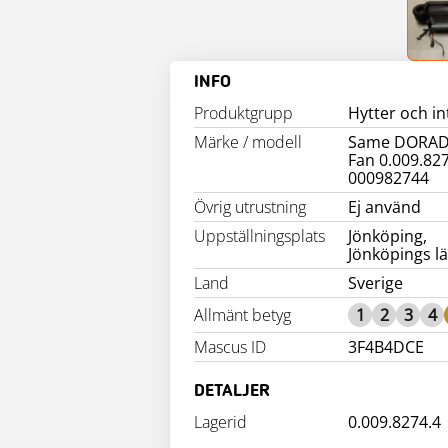
INFO
Produktgrupp
Hytter och in
Märke / modell
Same DORAD
Fan 0.009.827
000982744
Övrig utrustning
Ej använd
Uppställningsplats
Jönköping,
Jönköpings l
Land
Sverige
Allmänt betyg
1
2
3
4
Mascus ID
3F4B4DCE
DETALJER
Lagerid
0.009.8274.4