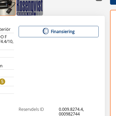
teriör
Finansiering
O F
4.4/10,
än
5
Reservdels ID
0.009.8274.4,
000982744