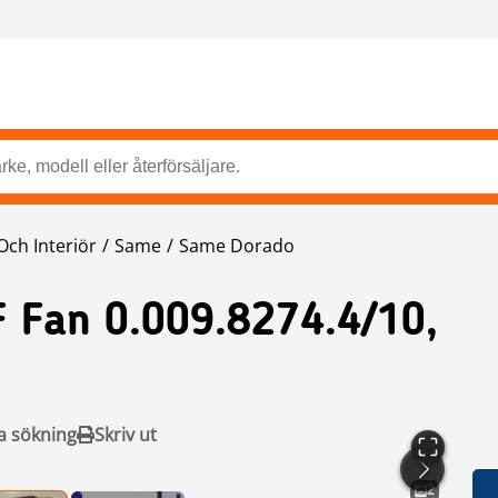
Och Interiör
Same
Same Dorado
 Fan 0.009.8274.4/10,
a sökning
Skriv ut
2