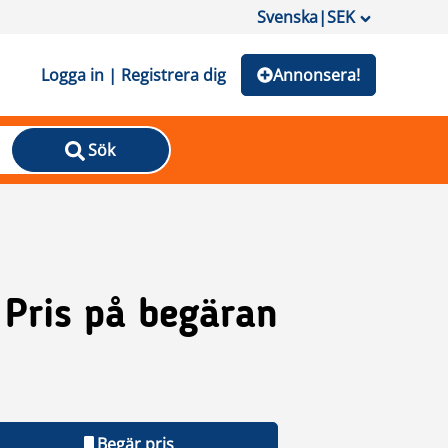
Svenska
|
SEK
Logga in | Registrera dig
Annonsera!
Sök
Pris på begäran
Begär pris