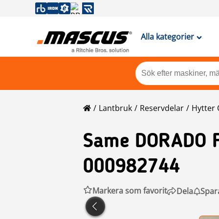
Alla kategorier
Lantbruk
Reservdelar
Hytter 
Same
DORADO F
000982744
Markera som favorit
Dela
Spar