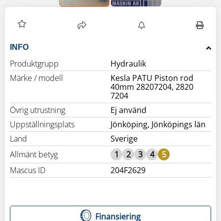
INFO
Produktgrupp
Hydraulik
Märke / modell
Kesla PATU Piston rod
40mm 28207204, 2820
7204
Övrig utrustning
Ej använd
Uppställningsplats
Jönköping, Jönköpings län
Land
Sverige
Allmänt betyg
1
2
3
4
5
Mascus ID
204F2629
Finansiering