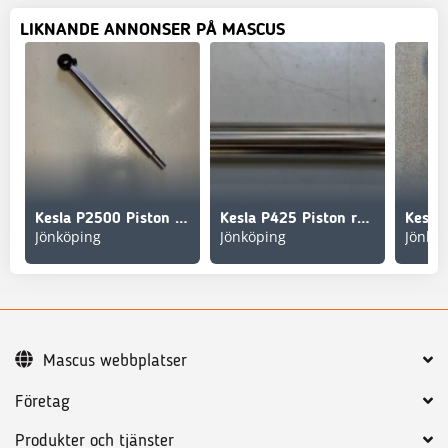
LIKNANDE ANNONSER PÅ MASCUS
Kesla P2500 Piston rod lift cylinder 80/40x480 28220204
Kesla P425 Piston rod 28255204
Jönköping
Jönköping
Jönkö
Mascus webbplatser
Företag
Produkter och tjänster