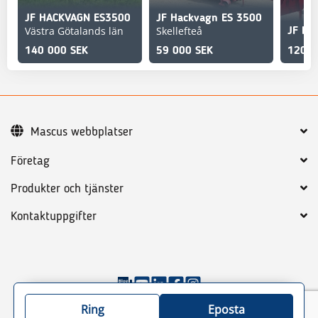
JF HACKVAGN ES3500
JF Hackvagn ES 3500
Västra Götalands län
Skellefteå
JF Ha
140 000 SEK
59 000 SEK
120 0
Mascus webbplatser
Företag
Produkter och tjänster
Kontaktuppgifter
©
2026
Mascus
Allmänna villkor
Integritetspolicy
Ring
Eposta