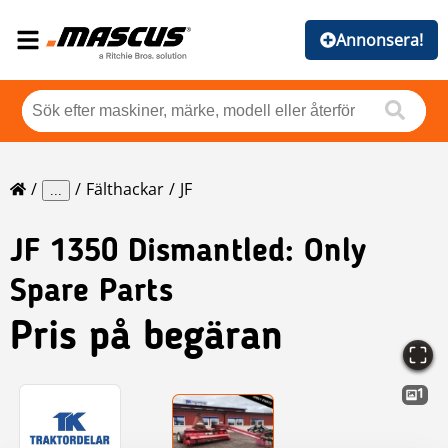
Annonsera!
Fälthackar
JF
...
JF
1350 Dismantled: Only
Spare Parts
Pris på begäran
1