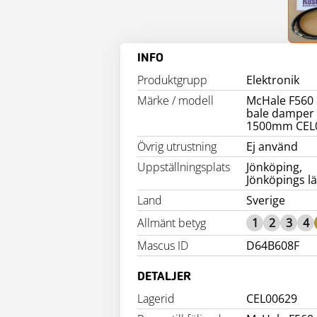
INFO
Produktgrupp
Elektronik
Märke / modell
McHale F560
bale damper
1500mm CEL
Övrig utrustning
Ej använd
Uppställningsplats
Jönköping,
Jönköpings l
Land
Sverige
Allmänt betyg
1
2
3
4
Mascus ID
D64B608F
DETALJER
Lagerid
CEL00629