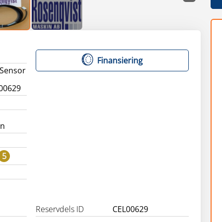
Finansiering
 Sensor
00629
än
5
Reservdels ID
CEL00629