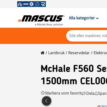
Alla kategorier
Lantbruk
Reservdelar
Elektro
McHale
F560 Se
1500mm CEL00
Markera som favorit
Dela
Spar