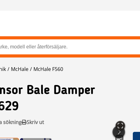
nik
McHale
McHale F560
nsor Bale Damper
629
a sökning
Skriv ut
2