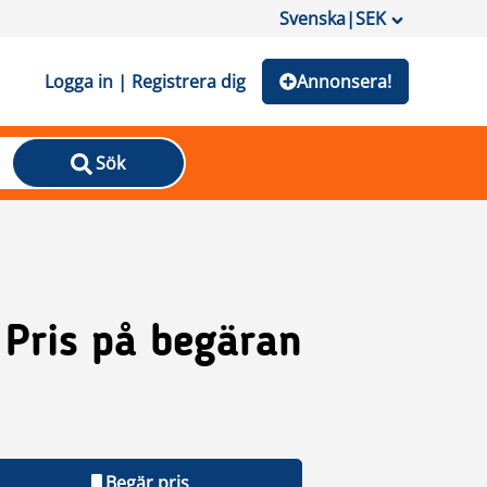
Svenska
|
SEK
Logga in | Registrera dig
Annonsera!
Sök
Pris på begäran
Begär pris