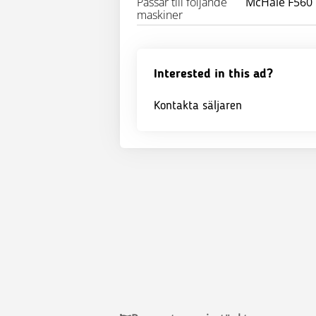
Passar till följande
McHale F560
maskiner
Interested in this ad?
Kontakta säljaren