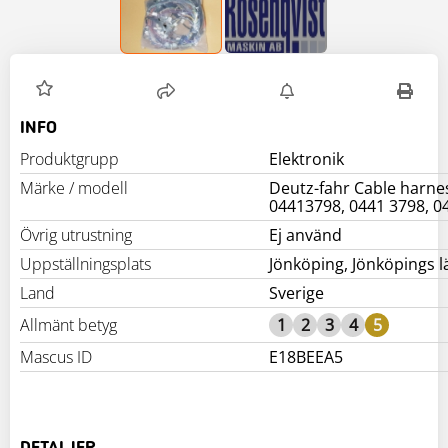
INFO
Produktgrupp
Elektronik
Märke / modell
Deutz-fahr Cable harne
04413798, 0441 3798, 0
Övrig utrustning
Ej använd
Uppställningsplats
Jönköping, Jönköpings l
Land
Sverige
Allmänt betyg
1
2
3
4
5
Mascus ID
E18BEEA5
DETALJER