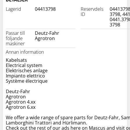
Lagerid
04413798
Reservdels
04413798
ID
3798, 44
0441.379
3798
Passar till
Deutz-Fahr
följande
Agrotron
maskiner
Annan information
Kabelsats
Electrical system
Elektrisches anlage
Impianto elettrico
Système électrique
Deutz-Fahr
Agrotron
Agrotron 4.xx
Agrotron 6.xx
We offer a wide range of spare parts for Deutz-Fahr, Sam
Lamborghini Trattori and Hürlimann.
Check out the rest of our ads here on Mascus and visit o