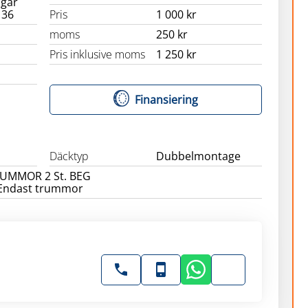
gar
 36
Pris
1 000 kr
moms
250 kr
Pris inklusive moms
1 250 kr
Finansiering
Däcktyp
Dubbelmontage
RUMMOR 2 St. BEG
2:Endast trummor