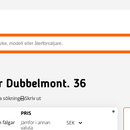
 Dubbelmont. 36
a sökning
Skriv ut
PRIS
h fälgar
Jämför i annan
SEK
valuta