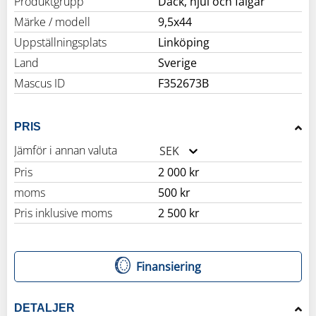
Produktgrupp
Däck, hjul och fälgar
Märke / modell
9,5x44
Uppställningsplats
Linköping
Land
Sverige
Mascus ID
F352673B
PRIS
Jämför i annan valuta
SEK
Pris
2 000 kr
moms
500 kr
Pris inklusive moms
2 500 kr
Finansiering
DETALJER