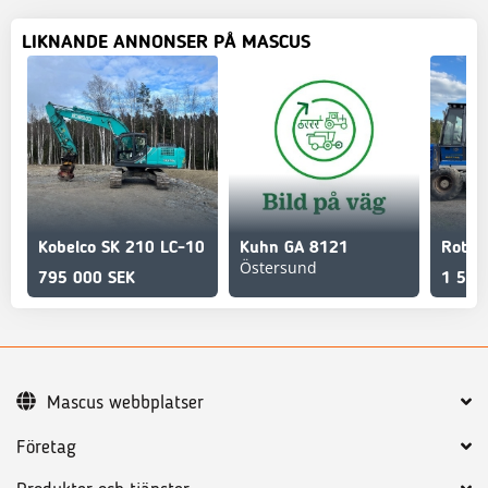
LIKNANDE ANNONSER PÅ MASCUS
Kobelco SK 210 LC-10
Kuhn GA 8121
Rottn
Östersund
795 000 SEK
1 500
Mascus webbplatser
Företag