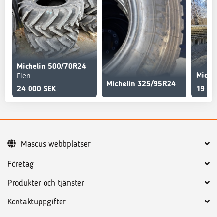
Michelin 500/70R24
Flen
Miche
Michelin 325/95R24
24 000 SEK
19 90
Mascus webbplatser
Företag
Produkter och tjänster
Kontaktuppgifter