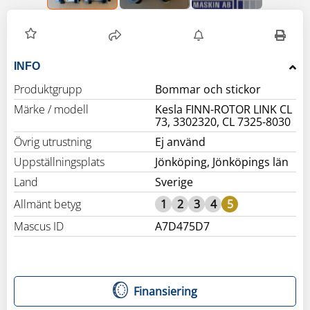
INFO
Produktgrupp
Bommar och stickor
Märke / modell
Kesla FINN-ROTOR LINK CL
73, 3302320, CL 7325-8030
Övrig utrustning
Ej använd
Uppställningsplats
Jönköping, Jönköpings län
Land
Sverige
Allmänt betyg
1
2
3
4
5
Mascus ID
A7D475D7
Finansiering