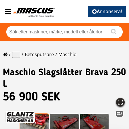
Annonsera!
Betesputsare
Maschio
...
Maschio
Slagslåtter Brava 250
L
56 900 SEK
3