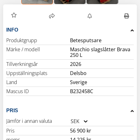
INFO
Produktgrupp
Betesputsare
Märke / modell
Maschio slagslåtter Brava
250 L
Tillverkningsår
2026
Uppställningsplats
Delsbo
Land
Sverige
Mascus ID
B232458C
PRIS
Jämför i annan valuta
SEK
Pris
56 900 kr
moms
14 225 kr