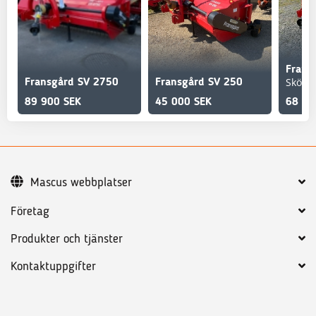
Skövd
Fransgård SV 2750
Fransgård SV 250
89 900 SEK
45 000 SEK
68 90
Mascus webbplatser
Företag
Produkter och tjänster
Kontaktuppgifter