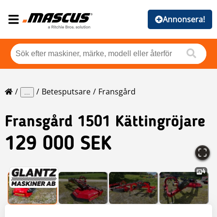
Annonsera!
Betesputsare
Fransgård
...
Fransgård
1501 Kättingröjare
129 000 SEK
4