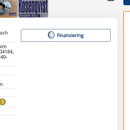
 och
Finansiering
him
04184,
440-
än
5