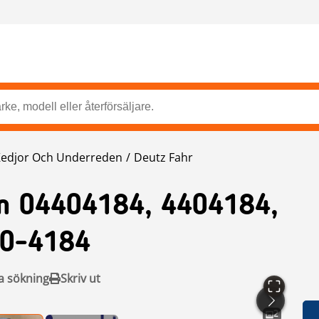
Kedjor Och Underreden
Deutz Fahr
m 04404184, 4404184,
40-4184
a sökning
Skriv ut
2