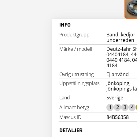
INFO
Produktgrupp
Band, kedjor
underreden
Märke / modell
Deutz-fahr S
04404184, 44
0440 4184, 0
4184
Övrig utrustning
Ej använd
Uppställningsplats
Jönköping,
Jönköpings l
Land
Sverige
Allmänt betyg
1
2
3
4
Mascus ID
84B56358
DETALJER