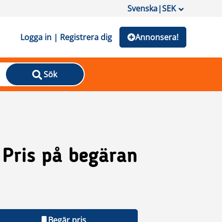
Svenska
|
SEK
Logga in | Registrera dig
Annonsera!
Sök
Pris på begäran
Begär pris