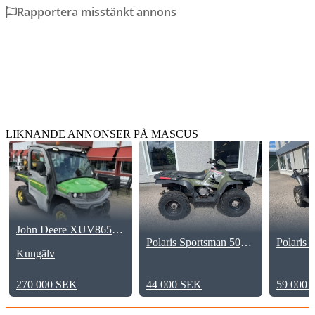
Rapportera misstänkt annons
LIKNANDE ANNONSER PÅ MASCUS
John Deere XUV865M GATOR
Polaris Sportsman 500 HO
Kungälv
270 000 SEK
44 000 SEK
59 000