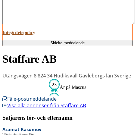
Integritetspolicy
Skicka meddelande
Staffare AB
Utängsvägen 8 824 34 Hudiksvall Gävleborgs län Sverige
23
År på Mascus
Få e-postmeddelande
Visa alla annonser från Staffare AB
Säljarens för- och efternamn
Azamat
Kasumov
Västerbottens län