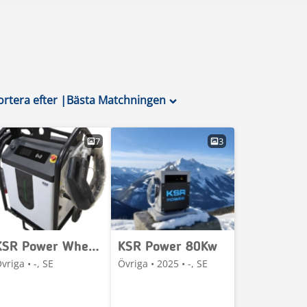
ortera efter
|
Bästa Matchningen
7
3
KSR Power Wheel-X TC801
KSR Power 80Kw
vriga • -, SE
Övriga • 2025 • -, SE