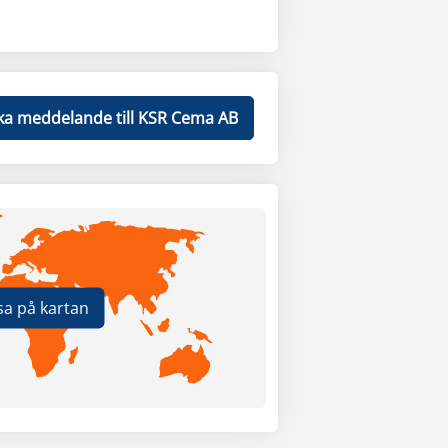
ka meddelande till KSR Cema AB
sa på kartan