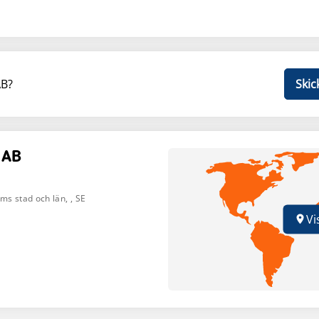
AB?
Skic
 AB
ms stad och län
,
, SE
Vi