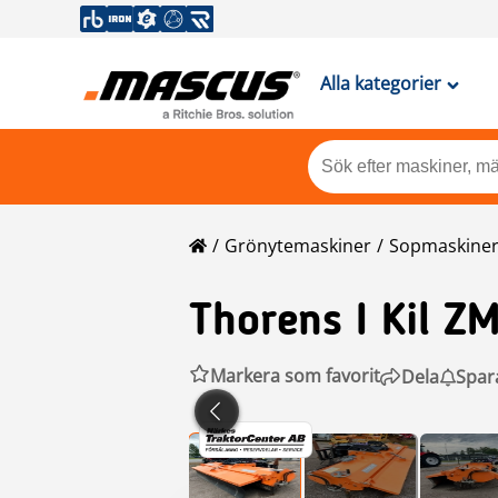
Alla kategorier
Grönytemaskiner
Sopmaskine
Thorens I Kil
ZM
Markera som favorit
Dela
Spar