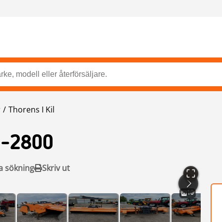
r
Thorens I Kil
-2800
a sökning
Skriv ut
10