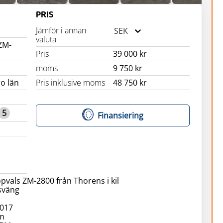
PRIS
Jämför i annan
SEK
valuta
 ZM-
Pris
39 000 kr
moms
9 750 kr
o län
Pris inklusive moms
48 750 kr
5
Finansiering
vals ZM-2800 från Thorens i kil
sväng
2017
 m