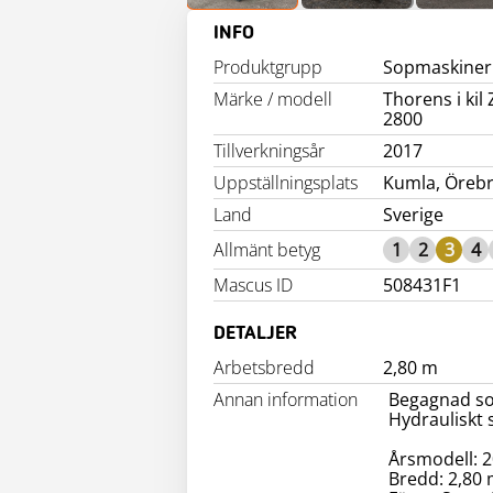
INFO
Produktgrupp
Sopmaskiner
Märke / modell
Thorens i kil
2800
Tillverkningsår
2017
Uppställningsplats
Kumla, Örebr
Land
Sverige
Allmänt betyg
1
2
3
4
Mascus ID
508431F1
DETALJER
Arbetsbredd
2,80 m
Annan information
Begagnad sop
Hydrauliskt 
Årsmodell: 
Bredd: 2,80