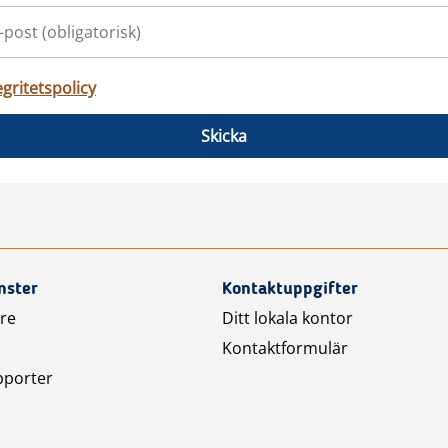
egritetspolicy
Skicka
nster
Kontaktuppgifter
are
Ditt lokala kontor
Kontaktformulär
pporter