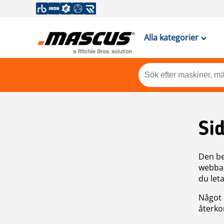
Alla kategorier
Si
Den be
webbad
du leta
Något 
återkom