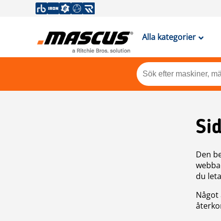
Alla kategorier
Si
Den be
webbad
du leta
Något 
återkom