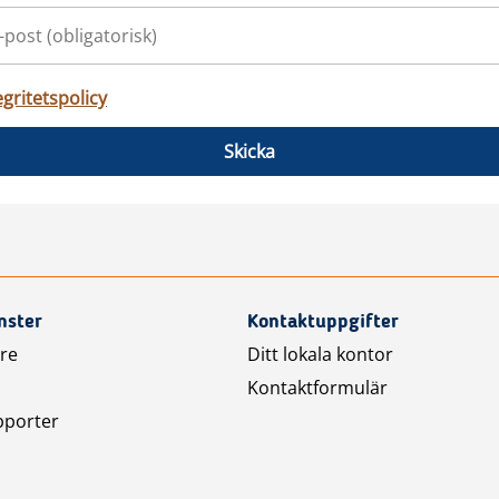
egritetspolicy
Skicka
nster
Kontaktuppgifter
are
Ditt lokala kontor
Kontaktformulär
pporter