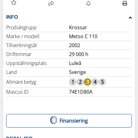
INFO
Produktgrupp
Krossar
Märke / modell
Metso C 110
Tillverkningsår
2002
Drifttimmar
29 000 h
Uppställningsplats
Luleå
Land
Sverige
Allmänt betyg
1
2
3
4
5
Mascus ID
74E1D80A
Finansiering