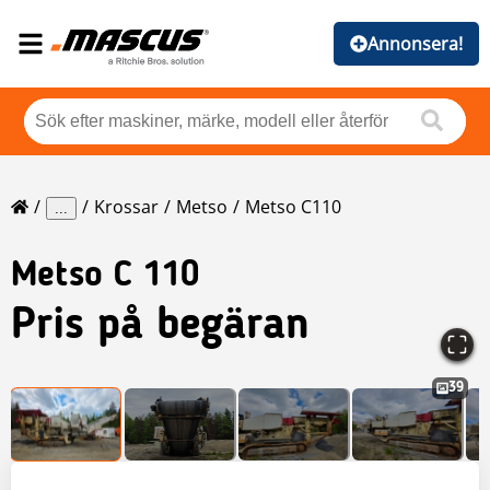
Annonsera!
Krossar
Metso
Metso C110
...
Metso
C 110
Pris på begäran
39