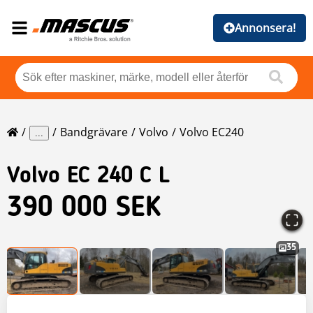
Annonsera!
Bandgrävare
Volvo
Volvo EC240
...
Volvo
EC 240 C L
390 000 SEK
35