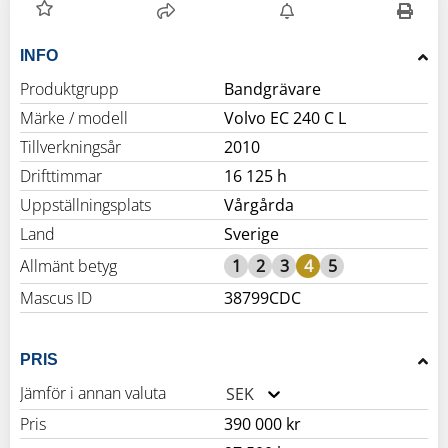
INFO
Produktgrupp
Bandgrävare
Märke / modell
Volvo EC 240 C L
Tillverkningsår
2010
Drifttimmar
16 125 h
Uppställningsplats
Vårgårda
Land
Sverige
Allmänt betyg
1
2
3
4
5
Mascus ID
38799CDC
PRIS
Jämför i annan valuta
SEK
Pris
390 000 kr