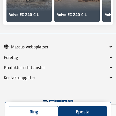
Volvo EC 240 C L
Volvo EC 240 C L
Volvo
Mascus webbplatser
Företag
Produkter och tjänster
Kontaktuppgifter
©
2026
Mascus
Allmänna villkor
Integritetspolicy
Ring
Eposta