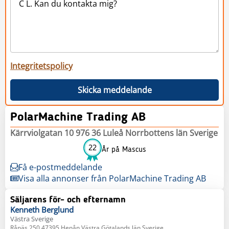
Integritetspolicy
Skicka meddelande
PolarMachine Trading AB
Kärrviolgatan 10 976 36 Luleå Norrbottens län Sverige
22
År på Mascus
Få e-postmeddelande
Visa alla annonser från PolarMachine Trading AB
Säljarens för- och efternamn
Kenneth
Berglund
Västra Sverige
Rånäs 250 47395 Henån Västra Götalands län Sverige