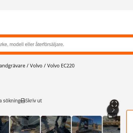
andgrävare
Volvo
Volvo EC220
a sökning
Skriv ut
17