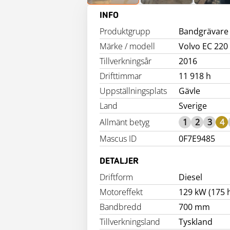
INFO
Produktgrupp
Bandgrävare
Märke / modell
Volvo EC 220
Tillverkningsår
2016
Drifttimmar
11 918 h
Uppställningsplats
Gävle
Land
Sverige
Allmänt betyg
1
2
3
4
Mascus ID
0F7E9485
DETALJER
Driftform
Diesel
Motoreffekt
129 kW (175 
Bandbredd
700 mm
Tillverkningsland
Tyskland