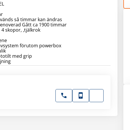
EL
ar
vänds så timmar kan ändras
enoverad Gått ca 1900 timmar
 4 skopor, ,tjälkrok
ene
ävsystem förutom powerbox
lik
totilt med grip
jning