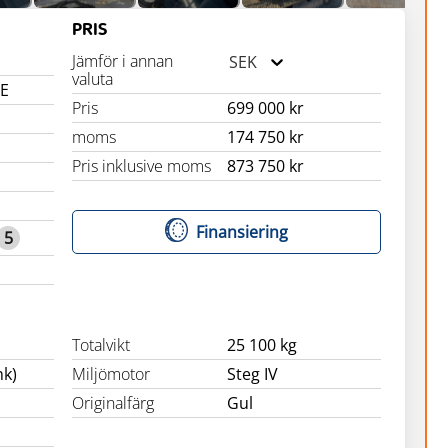
PRIS
Jämför i annan
SEK
valuta
 E
Pris
699 000 kr
moms
174 750 kr
Pris inklusive moms
873 750 kr
Finansiering
5
Totalvikt
25 100 kg
hk)
Miljömotor
Steg IV
Originalfärg
Gul