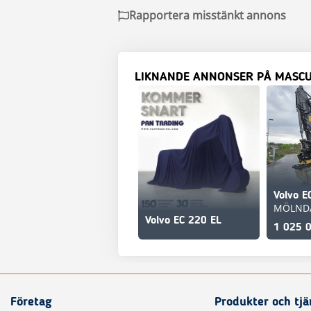
Rapportera misstänkt annons
LIKNANDE ANNONSER PÅ MASC
Volvo E
MÖLND
Volvo EC 220 EL
1 025 
Företag
Produkter och tjä