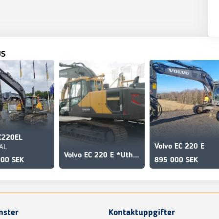
US
C220EL
AL
Volvo EC 220 E
Volvo EC 220 E *Uthyres*
000 SEK
895 000 SEK
nster
Kontaktuppgifter