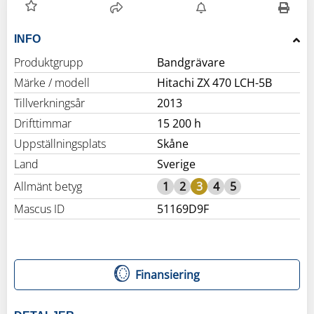
INFO
Produktgrupp
Bandgrävare
Märke / modell
Hitachi ZX 470 LCH-5B
Tillverkningsår
2013
Drifttimmar
15 200 h
Uppställningsplats
Skåne
Land
Sverige
Allmänt betyg
1
2
3
4
5
Mascus ID
51169D9F
Finansiering