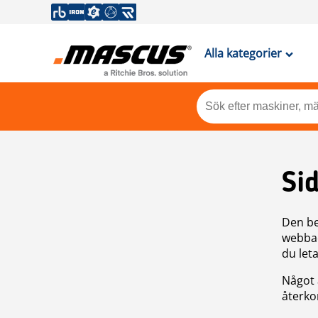
Alla kategorier
Si
Den be
webbad
du leta
Något 
återkom