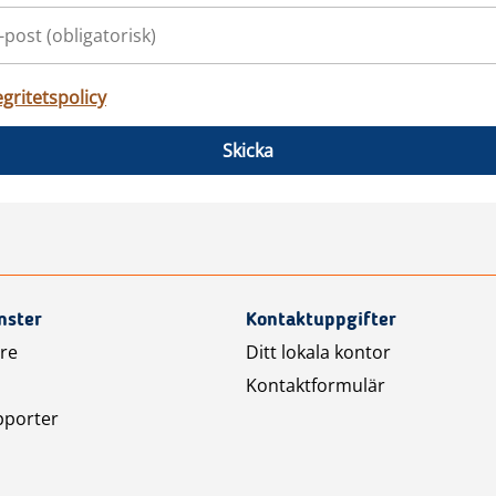
egritetspolicy
Skicka
nster
Kontaktuppgifter
are
Ditt lokala kontor
Kontaktformulär
pporter