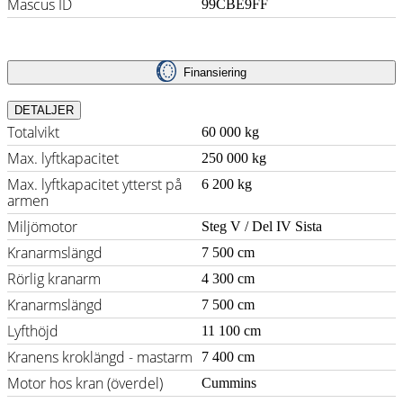
Mascus ID
99CBE9FF
Finansiering
DETALJER
Totalvikt
60 000 kg
Max. lyftkapacitet
250 000 kg
Max. lyftkapacitet ytterst på
6 200 kg
armen
Miljömotor
Steg V / Del IV Sista
Kranarmslängd
7 500 cm
Rörlig kranarm
4 300 cm
Kranarmslängd
7 500 cm
Lyfthöjd
11 100 cm
Kranens kroklängd - mastarm
7 400 cm
Motor hos kran (överdel)
Cummins