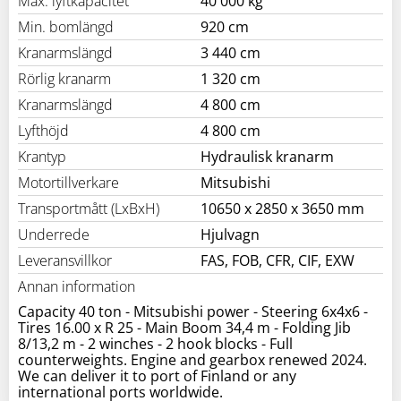
Max. lyftkapacitet
40 000 kg
Min. bomlängd
920 cm
Kranarmslängd
3 440 cm
Rörlig kranarm
1 320 cm
Kranarmslängd
4 800 cm
Lyfthöjd
4 800 cm
Krantyp
Hydraulisk kranarm
Motortillverkare
Mitsubishi
Transportmått (LxBxH)
10650 x 2850 x 3650 mm
Underrede
Hjulvagn
Leveransvillkor
FAS, FOB, CFR, CIF, EXW
Annan information
Capacity 40 ton - Mitsubishi power - Steering 6x4x6 -
Tires 16.00 x R 25 - Main Boom 34,4 m - Folding Jib
8/13,2 m - 2 winches - 2 hook blocks - Full
counterweights. Engine and gearbox renewed 2024.
We can deliver it to port of Finland or any
international ports worldwide.