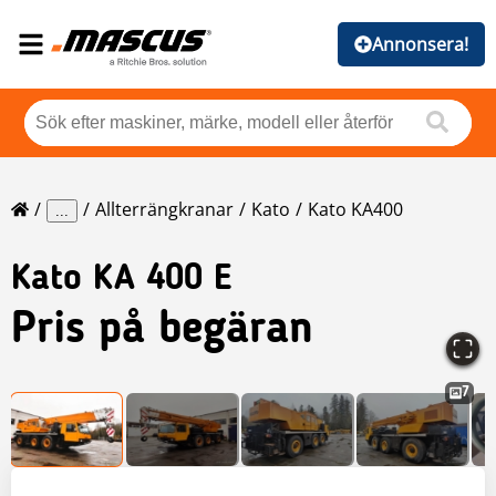
Annonsera!
Allterrängkranar
Kato
Kato KA400
...
Kato
KA 400 E
Pris på begäran
7